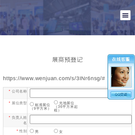
展商预登记
https://www.wenjuan.com/s/3INr6nsg/#
*
公司名称
*
展位类型
光地展位
标准展位
（36平方米起
（9平方米）
租）
*
负责人姓
名
*
性别
男
女